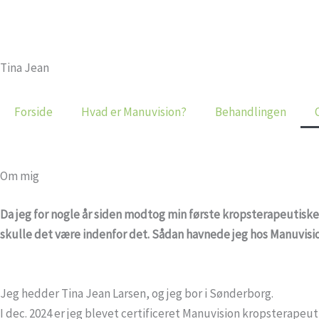
Gå
til
indholdet
Tina Jean
Forside
Hvad er Manuvision?
Behandlingen
Om mig
Da jeg for nogle år siden modtog min første kropsterapeutiske 
skulle det være indenfor det. Sådan havnede jeg hos Manuvisi
Jeg hedder Tina Jean Larsen, og jeg bor i Sønderborg.
I dec. 2024 er jeg blevet certificeret Manuvision kropsterapeu