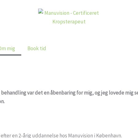
Om mig
Book tid
behandling var det en åbenbaring for mig, og jeg lovede mig se
on.
t efter en 2-årig uddannelse hos Manuvision i København.