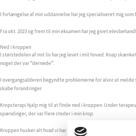
I forlængelse af min uddannelse har jeg specialiseret mig so
Fra okt. 2023 og frem til min eksamen har jeg givet elevbehandli
Ned i kroppen
I størstedelen af mit liv har jeg levet i mit hoved. Knap skæn
noget der var ”dernede”.
I overgangsalderen begyndte problemerne for alvor at melde si
skabe forandringer.
Kropsterapi hjalp mig til at finde ned i kroppen. Under terape
spændinger, der var flere steder i min krop.
Kroppen husker alt hvad vi har oplevet igennem livet, så derf