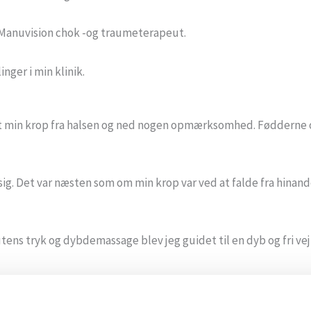
m Manuvision chok -og traumeterapeut.
nger i min klinik.
ket min krop fra halsen og ned nogen opmærksomhed. Fødderne og 
g. Det var næsten som om min krop var ved at falde fra hinand
utens tryk og dybdemassage blev jeg guidet til en dyb og fri v
or opstår der spændinger og smerter i vævet.