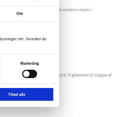
lv og relatere til andre, og den verden vi lever i.
Om
plysninger om, hvordan du
Marketing
 et liv i glæde, overskud og balance. Vi glemmer at slappe af
at stoppe op og mærke efter.
Tillad alle
orere kroppens signaler.