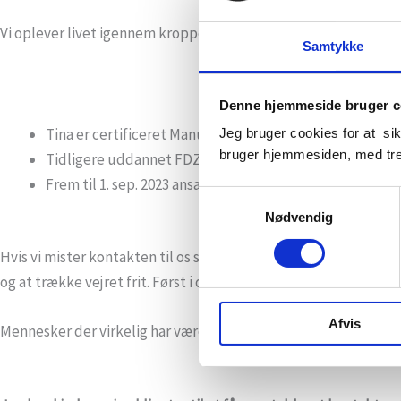
Vi oplever livet igennem kroppens sanser. Mærker vi ikke efter i
Samtykke
Denne hjemmeside bruger c
Tina er certificeret Manuvision Kropsterapeut og spec
Jeg bruger cookies for at si
bruger hjemmesiden, med tre
Tidligere uddannet FDZ-zoneterapeut og NLP-terapeu
Frem til 1. sep. 2023 ansat gennem 25 år som bioanalyti
Samtykkevalg
Nødvendig
Hvis vi mister kontakten til os selv kan det i vores moderne v
og at trække vejret frit. Først i det øjeblik kroppen virkelig s
Afvis
Mennesker der virkelig har været igennem en alvorlig stresspe